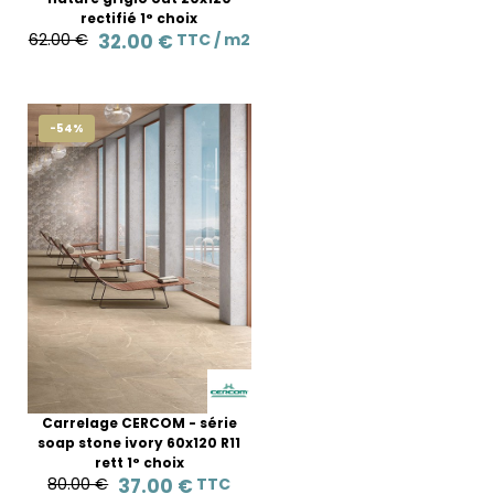
rectifié 1° choix
62.00 €
32.00 €
TTC /
m2
-54%
Carrelage CERCOM - série
soap stone ivory 60x120 R11
rett 1° choix
80.00 €
37.00 €
TTC