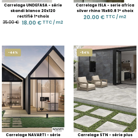
Carrelage UNDEFASA - série
Carrelage ISLA - serie africa
skandi blanco 20x120
silver rhino 15x60.8 1° choix
rectifié 1°choix
20.00 €
TTC /
m2
35.00 €
18.00 €
TTC /
m2
-44%
-54%
Carrelage NAVARTI - série
Carrelage STN - série plus