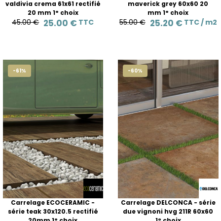
valdivia crema 61x61 rectifié
maverick grey 60x60 20
20 mm 1° choix
mm 1° choix
45.00 €
25.00 €
TTC
55.00 €
25.20 €
TTC /
m2
-61%
-60%
Carrelage ECOCERAMIC -
Carrelage DELCONCA - série
série teak 30x120.5 rectifié
due vignoni hvg 211R 60x60
20mm 1° choix
1° choix