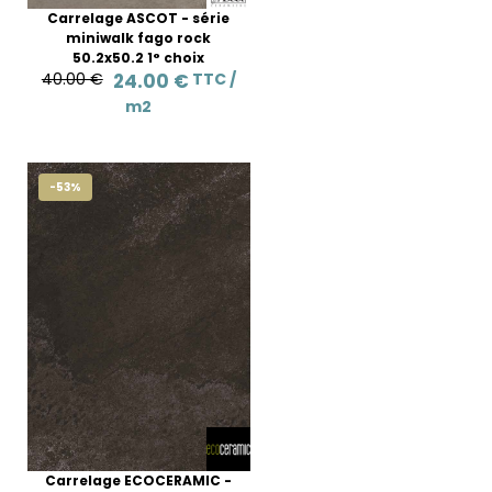
Carrelage ASCOT - série
miniwalk fago rock
50.2x50.2 1° choix
40.00 €
24.00 €
TTC /
m2
-53%
Carrelage ECOCERAMIC -