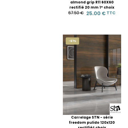
almond grip R11 60X60
rectifié 20 mm 1° choix
67.50 €
25.00 €
TTC
-61%
Carrelage STN - série
freedom pulido 120x120
rectifié° choix