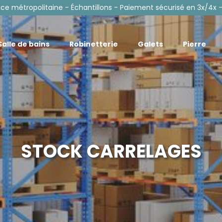
nce métropolitaine - Échantillons - Paiement sécurisé en 3x/4x -
Salle de bains
Robinetterie
Galets
Pierre
STOCK CARRELAGES