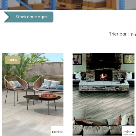
s
Stock carrelages
Trier par :
-49%