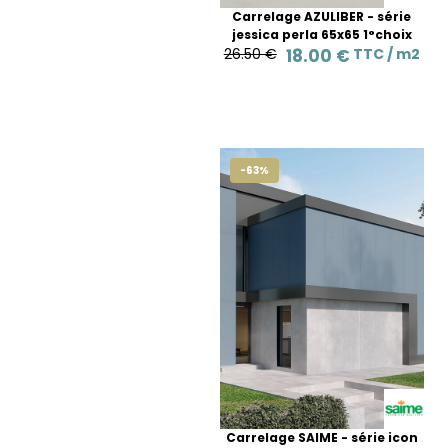
Carrelage AZULIBER - série
jessica perla 65x65 1°choix
26.50 €
18.00 €
TTC /
m2
-63%
Carrelage SAIME - série icon