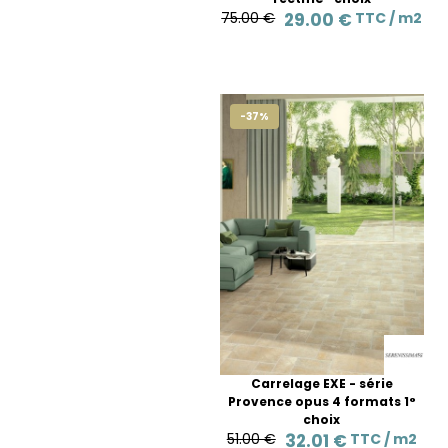
75.00 €
29.00 €
TTC /
m2
-37%
Carrelage EXE - série
Provence opus 4 formats 1°
choix
51.00 €
32.01 €
TTC /
m2