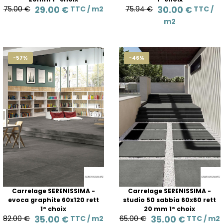
75.00 €
29.00 €
TTC /
m2
75.94 €
30.00 €
TTC /
m2
-57%
-46%
Carrelage SERENISSIMA -
Carrelage SERENISSIMA -
evoca graphite 60x120 rett
studio 50 sabbia 60x60 rett
1° choix
20 mm 1° choix
82.00 €
35.00 €
TTC /
m2
65.00 €
35.00 €
TTC /
m2