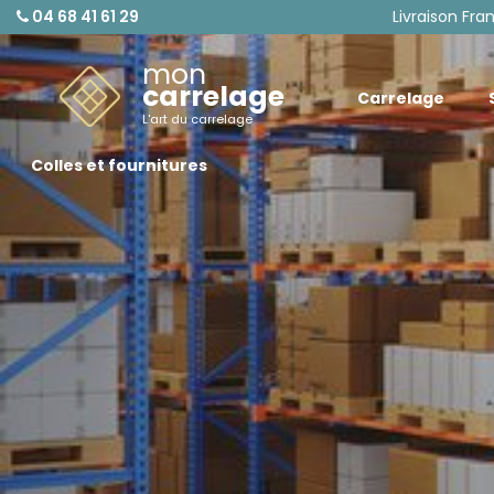
04 68 41 61 29
Livraison Fra
mon
carrelage
Carrelage
L'art du carrelage
Colles et fournitures