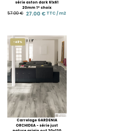
série aston dark 61x61
20mm 1° choix
57.00 €
27.00 €
TTC /
m2
-48%
Carrelage GARDENIA
ORCHIDEA - série just
nature grigio out 20x120