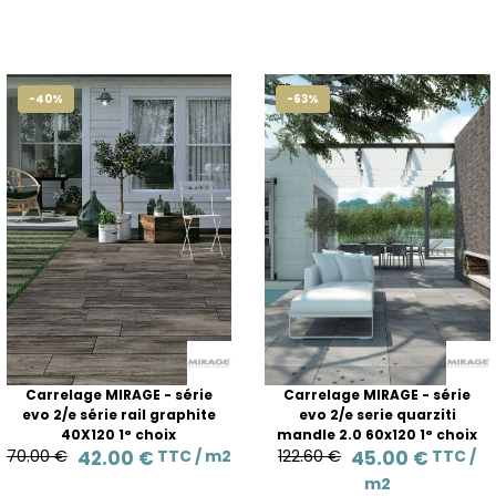
-40%
-63%
Carrelage MIRAGE - série
Carrelage MIRAGE - série
evo 2/e série rail graphite
evo 2/e serie quarziti
40X120 1° choix
mandle 2.0 60x120 1° choix
70.00 €
42.00 €
TTC /
m2
122.60 €
45.00 €
TTC /
m2