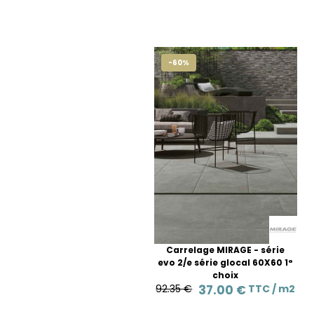
-60%
Carrelage MIRAGE - série
evo 2/e série glocal 60X60 1°
choix
92.35 €
37.00 €
TTC /
m2