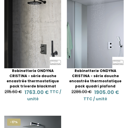
Robinetterie ONDYNA
Robinetterie ONDYNA
CRISTINA - série douche
CRISTINA - série douche
encastrée thermostatique
encastrée thermostatique
pack triverde blackmat
pack quadri plafond
2115.60 €
1763.00 €
TTC /
2286.00 €
1905.00 €
unité
TTC /
unité
-17%