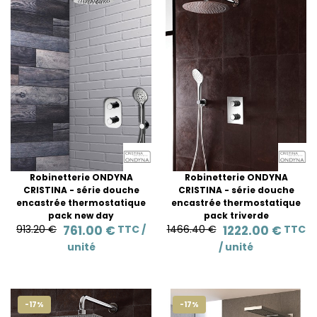
Robinetterie ONDYNA
Robinetterie ONDYNA
CRISTINA - série douche
CRISTINA - série douche
encastrée thermostatique
encastrée thermostatique
pack new day
pack triverde
913.20 €
761.00 €
TTC /
1466.40 €
1222.00 €
TTC
unité
/
unité
-17%
-17%