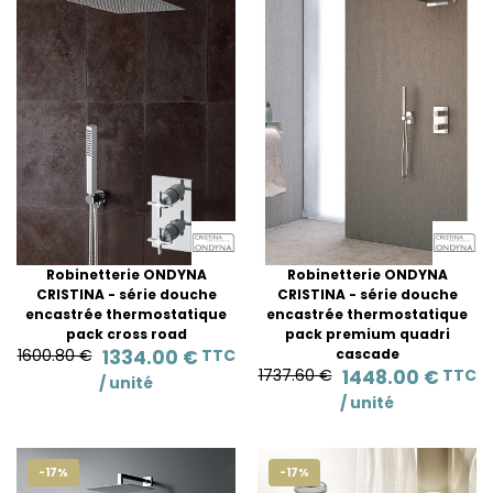
Robinetterie ONDYNA
Robinetterie ONDYNA
CRISTINA - série douche
CRISTINA - série douche
encastrée thermostatique
encastrée thermostatique
pack cross road
pack premium quadri
1600.80 €
1334.00 €
TTC
cascade
1737.60 €
1448.00 €
TTC
/
unité
/
unité
-17%
-17%