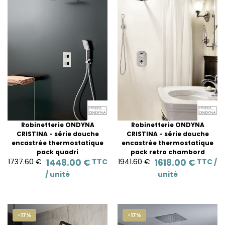
Robinetterie ONDYNA
Robinetterie ONDYNA
CRISTINA - série douche
CRISTINA - série douche
encastrée thermostatique
encastrée thermostatique
pack quadri
pack retro chambord
1737.60 €
1448.00 €
TTC
1941.60 €
1618.00 €
TTC /
/
unité
unité
-17%
-17%