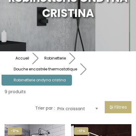
CRISTINA
Accueil
Robinetterie
Douche encastrée thermostatique
Robinetterie ondyna cristina
9 produits
Filtres
Trier par :
-17%
-17%