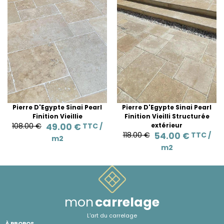
Pierre D'Egypte Sinai Pearl
Pierre D'Egypte Sinai Pearl
Finition Vieillie
Finition Vieilli Structurée
108.00 €
49.00 €
TTC /
extérieur
118.00 €
54.00 €
TTC /
m2
m2
mon
carrelage
L'art du carrelage
À PROPOS