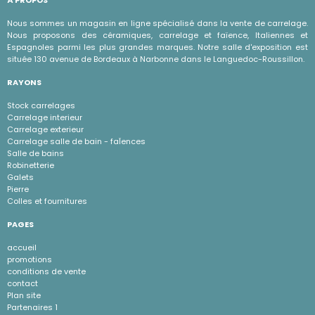
À PROPOS
Nous sommes un magasin en ligne spécialisé dans la vente de carrelage.
Nous proposons des céramiques, carrelage et faïence, Italiennes et
Espagnoles parmi les plus grandes marques. Notre salle d'exposition est
située 130 avenue de Bordeaux à Narbonne dans le Languedoc-Roussillon.
RAYONS
Stock carrelages
Carrelage interieur
Carrelage exterieur
Carrelage salle de bain - faÏences
Salle de bains
Robinetterie
Galets
Pierre
Colles et fournitures
PAGES
accueil
promotions
conditions de vente
contact
Plan site
Partenaires 1