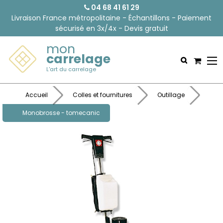
04 68 41 61 29
Livraison France métropolitaine - Échantillons - Paiement
sécurisé en 3x/4x - Devis gratuit
mon
carrelage
L'art du carrelage
Accueil
Colles et fournitures
Outillage
Monobrosse - tomecanic