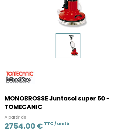
Photo n°1
Photo courante
MONOBROSSE Juntasol super 50 -
TOMECANIC
A partir de
TTC /
unité
2754.00 €