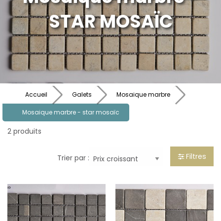
STAR MOSAÏC
Accueil
Galets
Mosaique marbre
Mosaique marbre - star mosaïc
2 produits
Filtres
Trier par :