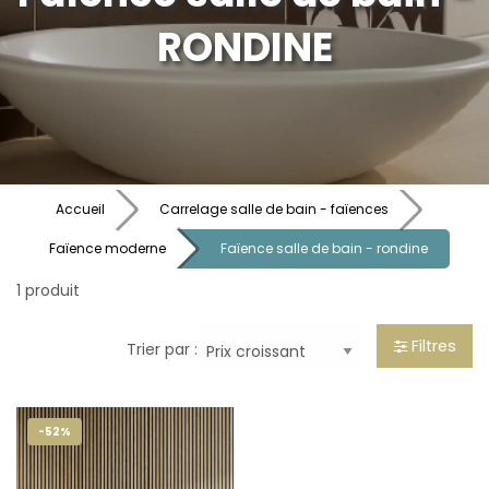
RONDINE
Accueil
Carrelage salle de bain - faïences
Faïence moderne
Faïence salle de bain - rondine
1 produit
Filtres
Trier par :
-52%