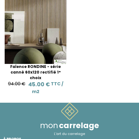
Faïence RONDINE - série
cannè 60x120 rectifié 1°
choix
94.00 €
45.00 €
TTC /
m2
mon
carrelage
L'art du carrelage
À PROPOS