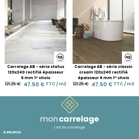
Carrelage AB - série status
Carrelage AB - série classic
120x240 rectifié épaisseur
cream 120x240 rectifié
6 mm 1° choix
épaisseur 6 mm 1° choix
121.25 €
47.50 €
TTC /
m2
121.25 €
47.50 €
TTC /
m2
mon
carrelage
L'art du carrelage
À PROPOS