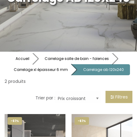
Accueil
Carrelage salle de bain - faïences
Carrelage xl épaisseur 6 mm
Carrelage ab 120x240
2 produits
Filtres
Trier par :
-61%
-61%