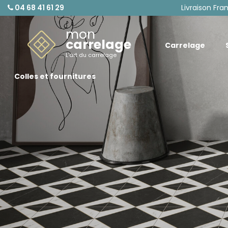
04 68 41 61 29
Livraison Fra
mon
carrelage
Carrelage
L'art du carrelage
Colles et fournitures