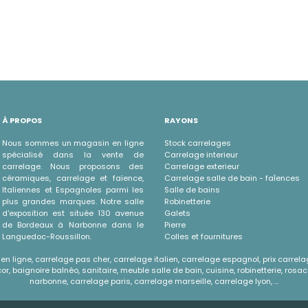
À PROPOS
RAYONS
Nous sommes un magasin en ligne
Stock carrelages
spécialisé dans la vente de
Carrelage interieur
carrelage. Nous proposons des
Carrelage exterieur
céramiques, carrelage et faïence,
Carrelage salle de bain - faÏences
Italiennes et Espagnoles parmi les
Salle de bains
plus grandes marques. Notre salle
Robinetterie
d'exposition est située 130 avenue
Galets
de Bordeaux à Narbonne dans le
Pierre
Languedoc-Roussillon.
Colles et fournitures
n ligne, carrelage pas cher, carrelage italien, carrelage espagnol, prix carrela
r, baignoire balnéo, sanitaire, meuble salle de bain, cuisine, robinetterie, rosac
narbonne, carrelage paris, carrelage marseille, carrelage lyon, ...