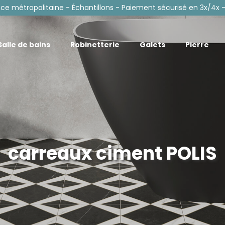
nce métropolitaine - Échantillons - Paiement sécurisé en 3x/4x -
Salle de bains
Robinetterie
Galets
Pierre
carreaux ciment POLIS