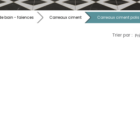
de bain - faïences
Carreaux ciment
Carreaux ciment polis
Trier par :