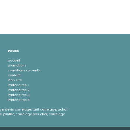
PAGES
accueil
promotions
conditions de vente
contact
Plan site
Partenaires 1
Partenaires 2
Partenaires 3
Partenaires 4
ge, devis carrelage, tarif carrelage, achat
e, plinthe, carrelage pas cher, carrelage