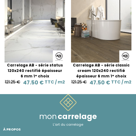
Carrelage AB - série status
Carrelage AB - série classic
120x240 rectifié épaisseur
cream 120x240 rectifié
6 mm 1° choix
épaisseur 6 mm 1° choix
121.25 €
47.50 €
TTC /
m2
121.25 €
47.50 €
TTC /
m2
mon
carrelage
L'art du carrelage
À PROPOS