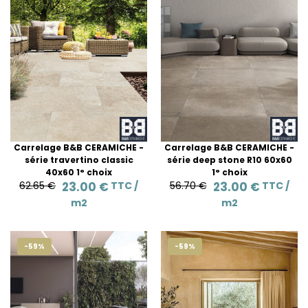
Carrelage B&B CERAMICHE -
Carrelage B&B CERAMICHE -
série travertino classic
série deep stone R10 60x60
40x60 1° choix
1° choix
62.65 €
23.00 €
TTC /
56.70 €
23.00 €
TTC /
m2
m2
-59%
-59%