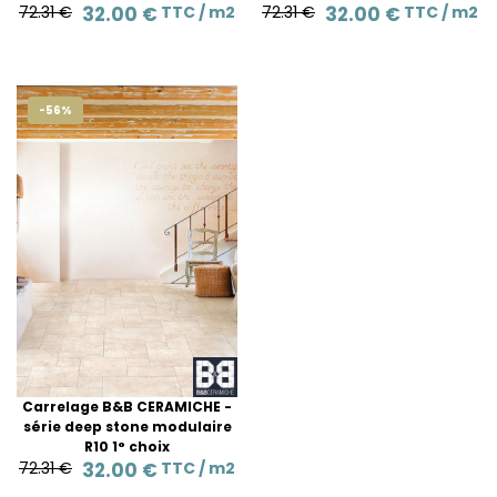
72.31 €
32.00 €
TTC /
m2
72.31 €
32.00 €
TTC /
m2
-56%
Carrelage B&B CERAMICHE -
série deep stone modulaire
R10 1° choix
72.31 €
32.00 €
TTC /
m2