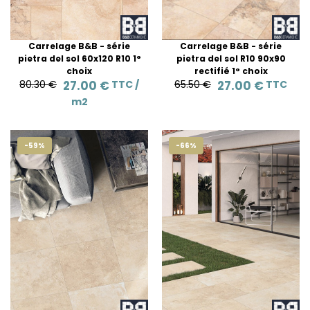
Carrelage B&B - série
Carrelage B&B - série
pietra del sol 60x120 R10 1°
pietra del sol R10 90x90
choix
rectifié 1° choix
80.30 €
27.00 €
TTC /
65.50 €
27.00 €
TTC
m2
-59%
-66%