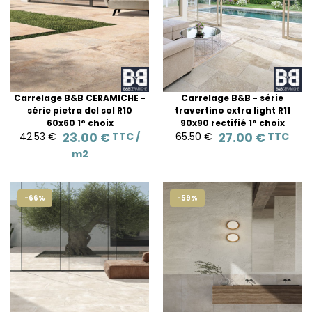
Carrelage B&B CERAMICHE -
Carrelage B&B - série
série pietra del sol R10
travertino extra light R11
60x60 1° choix
90x90 rectifié 1° choix
42.53 €
23.00 €
TTC /
65.50 €
27.00 €
TTC
m2
-66%
-59%