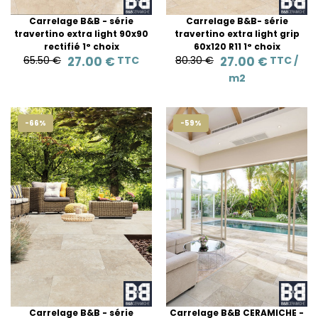
Carrelage B&B - série
Carrelage B&B- série
travertino extra light 90x90
travertino extra light grip
rectifié 1° choix
60x120 R11 1° choix
65.50 €
27.00 €
TTC
80.30 €
27.00 €
TTC /
m2
-66%
-59%
Carrelage B&B - série
Carrelage B&B CERAMICHE -