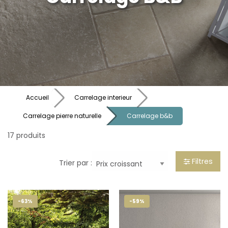
Accueil
Carrelage interieur
Carrelage pierre naturelle
Carrelage b&b
17 produits
Filtres
Trier par :
-63%
-59%