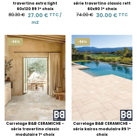
travertino extra light
série travertino classic rett
60x120 R9 1° choix
60x90 1° choix
80.30 €
27.00 €
TTC /
74.00 €
30.00 €
TTC
m2
-56%
-56%
Carrelage B&B CERAMICHE -
Carrelage B&B CERAMICHE -
série travertino classic
série kairos modulaire R9 1°
modulaire 1° choix
choix