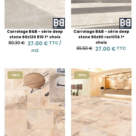
Carrelage B&B - série deep
Carrelage B&B - série deep
stone 60x120 R10 1° choix
stone 90x90 rectifié 1°
80.30 €
27.00 €
TTC /
choix
65.50 €
27.00 €
TTC
m2
-66%
-59%