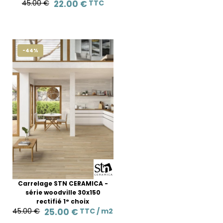
45.00 €
22.00 €
TTC
-44%
Carrelage STN CERAMICA -
série woodville 30x150
rectifié 1° choix
45.00 €
25.00 €
TTC /
m2