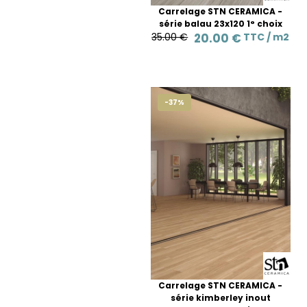
Carrelage STN CERAMICA -
série balau 23x120 1° choix
35.00 €
20.00 €
TTC /
m2
-37%
Carrelage STN CERAMICA -
série kimberley inout