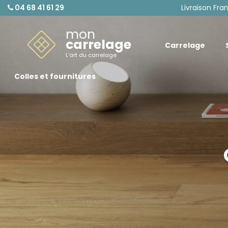
04 68 41 61 29
Livraison Fra
mon
carrelage
Carrelage
L'art du carrelage
Colles et fournitures