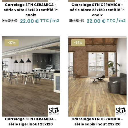
Carrelage STN CERAMICA -
Carrelage STN CERAMICA -
série volte 23x120 rectifié 1°
série blaze 23x120 rectifié 1°
choix
choix
35.00 €
22.00 €
TTC /
m2
35.00 €
22.00 €
TTC /
m2
-37%
-37%
Carrelage STN CERAMICA -
Carrelage STN CERAMICA -
série rigel inout 23x120
série sabik inout 23x120