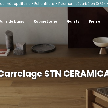
nce métropolitaine - Échantillons - Paiement sécurisé en 3x/4x -
Salle de bains
Robinetterie
Galets
Pierre
Carrelage STN CERAMIC