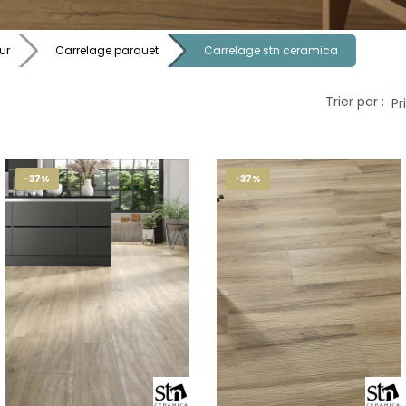
ur
Carrelage parquet
Carrelage stn ceramica
Trier par :
-37%
-37%