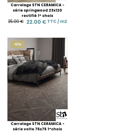
Carrelage STN CERAMICA -
série springwood 23x120
rectifié 1° choix
35.00 €
22.00 €
TTC /
m2
-51%
Carrelage STN CERAMICA -
série volte 75x75 1°choix