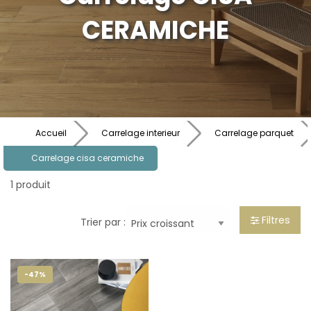
CERAMICHE
Accueil
Carrelage interieur
Carrelage parquet
Carrelage cisa ceramiche
1 produit
Filtres
Trier par :
-47%