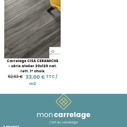
Carrelage CISA CERAMICHE
- série atelier 20x120 nat.
rett. 1° choix
62.63 €
33.00 €
TTC /
m2
mon
carrelage
L'art du carrelage
À PROPOS