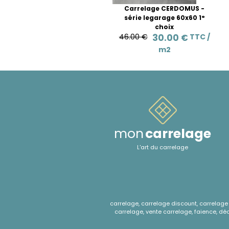
Carrelage CERDOMUS -
série legarage 60x60 1°
choix
46.00 €
30.00 €
TTC /
m2
mon
carrelage
L'art du carrelage
carrelage, carrelage discount, carrelage e
carrelage, vente carrelage, faience, déco