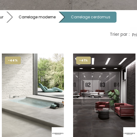
ur
Carrelage moderne
Carrelage cerdomus
Trier par :
-44%
-41%