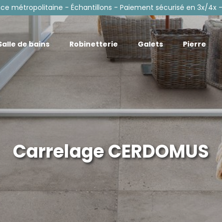
nce métropolitaine - Échantillons - Paiement sécurisé en 3x/4x -
Salle de bains
Robinetterie
Galets
Pierre
Carrelage CERDOMUS