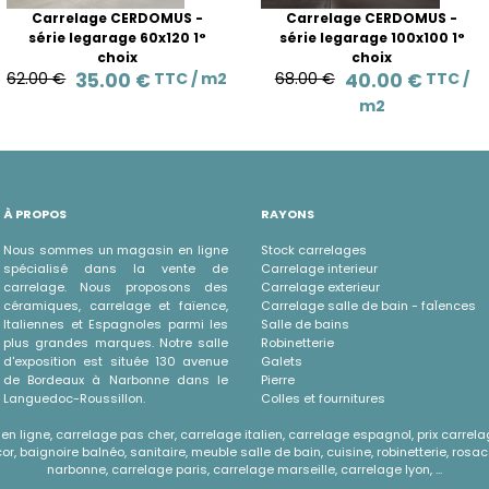
Carrelage CERDOMUS -
Carrelage CERDOMUS -
série legarage 60x120 1°
série legarage 100x100 1°
choix
choix
62.00 €
35.00 €
TTC /
m2
68.00 €
40.00 €
TTC /
m2
À PROPOS
RAYONS
Nous sommes un magasin en ligne
Stock carrelages
spécialisé dans la vente de
Carrelage interieur
carrelage. Nous proposons des
Carrelage exterieur
céramiques, carrelage et faïence,
Carrelage salle de bain - faÏences
Italiennes et Espagnoles parmi les
Salle de bains
plus grandes marques. Notre salle
Robinetterie
d'exposition est située 130 avenue
Galets
de Bordeaux à Narbonne dans le
Pierre
Languedoc-Roussillon.
Colles et fournitures
n ligne, carrelage pas cher, carrelage italien, carrelage espagnol, prix carrela
r, baignoire balnéo, sanitaire, meuble salle de bain, cuisine, robinetterie, rosac
narbonne, carrelage paris, carrelage marseille, carrelage lyon, ...