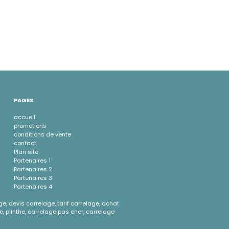
PAGES
accueil
promotions
conditions de vente
contact
Plan site
Partenaires 1
Partenaires 2
Partenaires 3
Partenaires 4
ge, devis carrelage, tarif carrelage, achat
e, plinthe, carrelage pas cher, carrelage