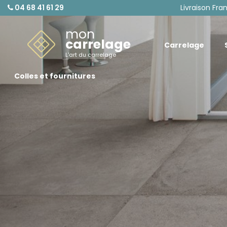
04 68 41 61 29
Livraison Fra
mon
carrelage
Carrelage
L'art du carrelage
Colles et fournitures