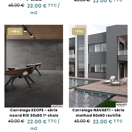
45.00 €
22.00 €
TTC
45.00 €
22.00 €
TTC /
m2
-45%
-51%
Carrelage KEOPE - série
Carrelage NAVARTI - série
noord R10 30x60 1° choix
method 60x60 rectifié
40.00 €
22.00 €
TTC /
45.00 €
22.00 €
TTC
m2