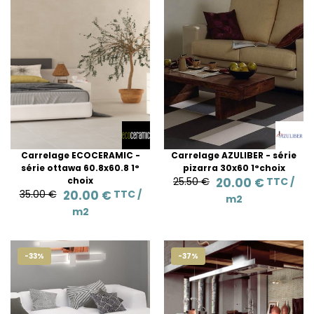
Carrelage ECOCERAMIC -
Carrelage AZULIBER - série
série ottawa 60.8x60.8 1°
pizarra 30x60 1°choix
choix
25.50 €
20.00 €
TTC /
35.00 €
20.00 €
TTC /
m2
m2
-33%
-37%