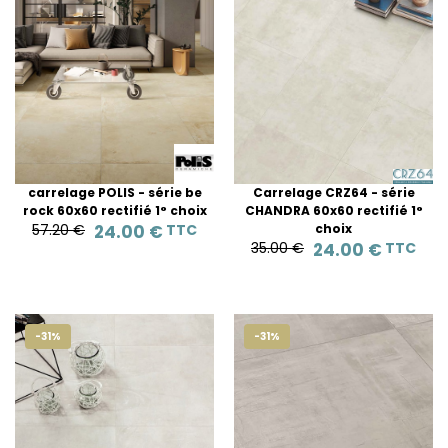
carrelage POLIS - série be
Carrelage CRZ64 - série
rock 60x60 rectifié 1° choix
CHANDRA 60x60 rectifié 1°
57.20 €
24.00 €
TTC
choix
35.00 €
24.00 €
TTC
-31%
-31%