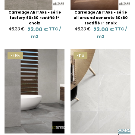
Carrelage ABITARE - série
Carrelage ABITARE - série
factory 60x60 rectifié 1°
all around concrete 60x60
choix
rectifié 1° choix
46.33 €
23.00 €
TTC /
46.33 €
23.00 €
TTC /
m2
m2
-49%
-31%