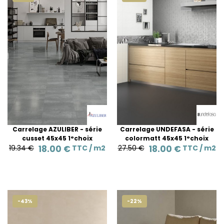
Carrelage AZULIBER - série
Carrelage UNDEFASA - série
cusset 45x45 1°choix
colormatt 45x45 1°choix
19.34 €
18.00 €
TTC /
m2
27.50 €
18.00 €
TTC /
m2
-43%
-22%