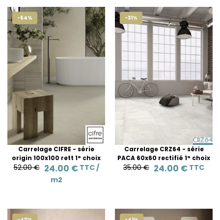
-54%
-31%
Carrelage CIFRE - série
Carrelage CRZ64 - série
origin 100x100 rett 1° choix
PACA 60x60 rectifié 1° choix
52.00 €
24.00 €
TTC /
35.00 €
24.00 €
TTC
m2
-40%
-41%