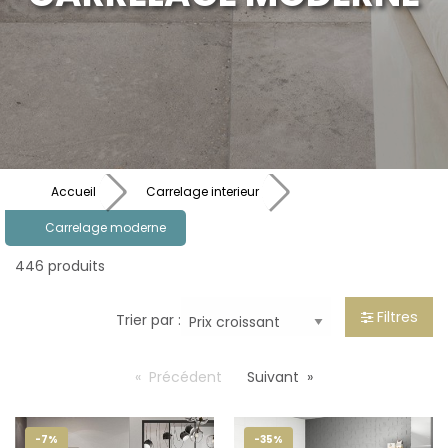
Accueil
Carrelage interieur
Carrelage moderne
446 produits
Filtres
Trier par :
Précédent
Suivant
-7%
-35%