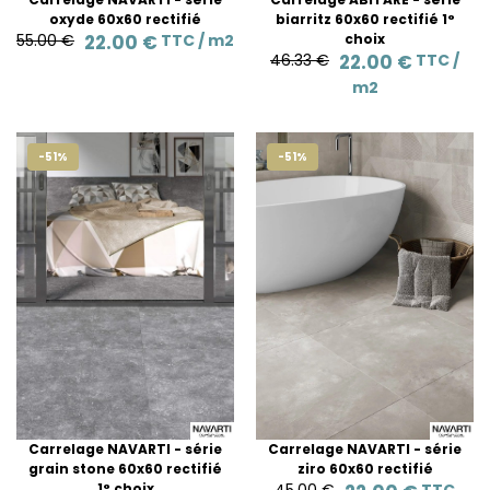
oxyde 60x60 rectifié
biarritz 60x60 rectifié 1°
55.00 €
22.00 €
TTC /
m2
choix
46.33 €
22.00 €
TTC /
m2
-51%
-51%
Carrelage NAVARTI - série
Carrelage NAVARTI - série
grain stone 60x60 rectifié
ziro 60x60 rectifié
1° choix