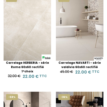
Carrelage HERBERIA - série
Carrelage NAVARTI - série
Roma 60x60 rectifié
valdivia 60x60 rectifié
1°choix
45.00 €
22.00 €
TTC
32.00 €
22.00 €
TTC
-58%
-36%