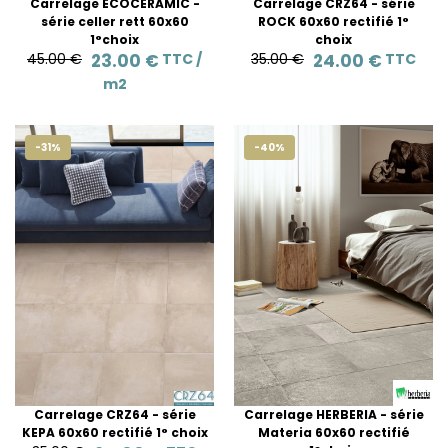
Carrelage ECOCERAMIC -
Carrelage CRZ64 - série
série celler rett 60x60
ROCK 60x60 rectifié 1°
1°choix
choix
45.00 €
23.00 €
TTC /
35.00 €
24.00 €
TTC
m2
-31%
-40%
Carrelage CRZ64 - série
Carrelage HERBERIA - série
KEPA 60x60 rectifié 1° choix
Materia 60x60 rectifié