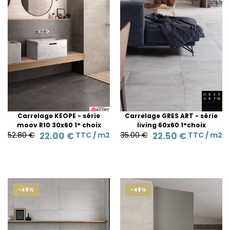
Carrelage KEOPE - série
Carrelage GRES ART - série
moov R10 30x60 1° choix
living 60x60 1°choix
52.80 €
22.00 €
TTC /
m2
35.00 €
22.50 €
TTC /
m2
-49%
-49%