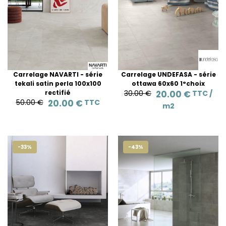
Carrelage NAVARTI - série
Carrelage UNDEFASA - série
tekali satin perla 100x100
ottawa 60x60 1°choix
rectifié
30.00 €
20.00 €
TTC /
50.00 €
20.00 €
TTC
m2
-33%
-43%