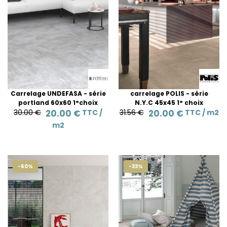
Carrelage UNDEFASA - série
carrelage POLIS - série
portland 60x60 1°choix
N.Y.C 45x45 1° choix
30.00 €
20.00 €
TTC /
31.56 €
20.00 €
TTC /
m2
m2
-60%
-33%