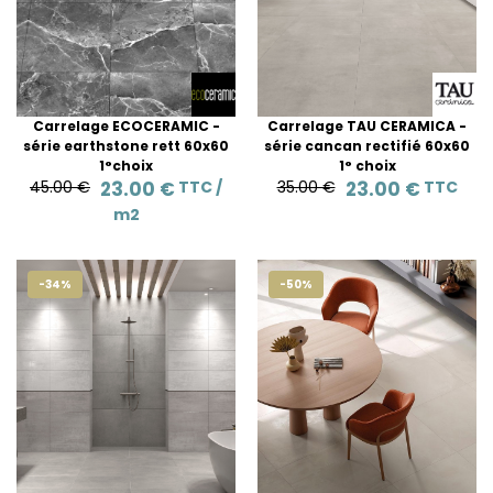
Carrelage ECOCERAMIC -
Carrelage TAU CERAMICA -
série earthstone rett 60x60
série cancan rectifié 60x60
1°choix
1° choix
45.00 €
23.00 €
TTC /
35.00 €
23.00 €
TTC
m2
-34%
-50%