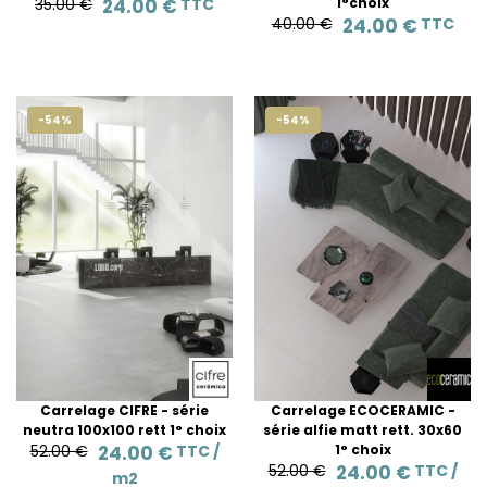
35.00 €
24.00 €
TTC
1°choix
40.00 €
24.00 €
TTC
-54%
-54%
Carrelage CIFRE - série
Carrelage ECOCERAMIC -
neutra 100x100 rett 1° choix
série alfie matt rett. 30x60
52.00 €
24.00 €
TTC /
1° choix
52.00 €
24.00 €
TTC /
m2