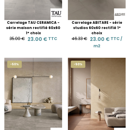
Carrelage TAU CERAMICA -
Carrelage ABITARE - série
série maison rectifié 60x60
studios 60x60 rectifié 1°
1° choix
choix
35.00 €
23.00 €
TTC
46.33 €
23.00 €
TTC /
m2
-50%
-50%