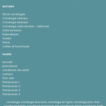
RAYONS
Stock carrelages
Carrelage interieur
Carrelage exterieur
Carrelage salle de bain - faÏences
Salle de bains
Robinetterie
Galets
Pierre
Colles et fournitures
PAGES
accueil
promotions
conditions de vente
contact
Plan site
Partenaires 1
Partenaires 2
Partenaires 3
Partenaires 4
carrelage, carrelage discount, carrelage en ligne, carrelage pas cher,
carrelage italien, carrelage espagnol, prix carrelage, devis carrelage, tarif