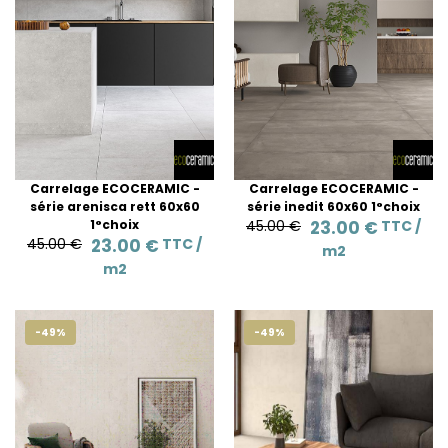
Carrelage ECOCERAMIC -
Carrelage ECOCERAMIC -
série arenisca rett 60x60
série inedit 60x60 1°choix
1°choix
45.00 €
23.00 €
TTC /
45.00 €
23.00 €
TTC /
m2
m2
-49%
-49%