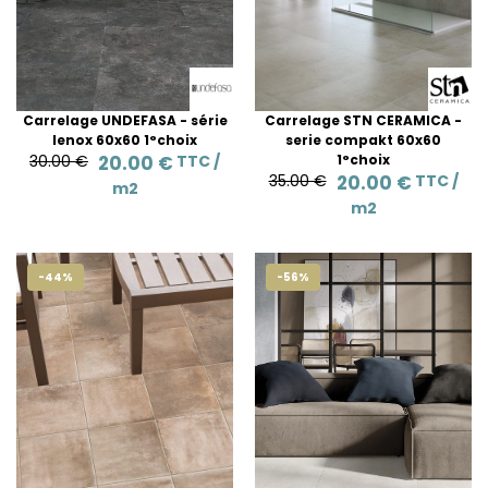
Carrelage UNDEFASA - série
Carrelage STN CERAMICA -
lenox 60x60 1°choix
serie compakt 60x60
30.00 €
20.00 €
TTC /
1°choix
35.00 €
20.00 €
TTC /
m2
m2
-44%
-56%