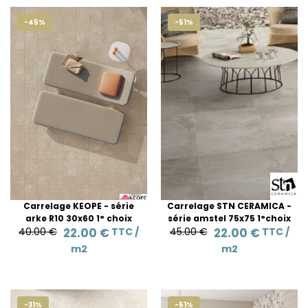
-45%
-51%
Carrelage KEOPE - série
Carrelage STN CERAMICA -
arke R10 30x60 1° choix
série amstel 75x75 1°choix
40.00 €
22.00 €
TTC /
45.00 €
22.00 €
TTC /
m2
m2
-31%
-51%