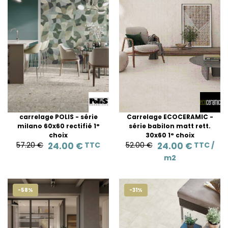
carrelage POLIS - série
Carrelage ECOCERAMIC -
milano 60x60 rectifié 1°
série babilon matt rett.
choix
30x60 1° choix
57.20 €
24.00 €
TTC
52.00 €
24.00 €
TTC /
m2
-58%
-31%