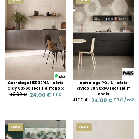
Carrelage HERBERIA - série
carrelage POLIS - série
Clay 60x60 rectifié 1°choix
civico 38 30x60 rectifié 1°
40.00 €
24.00 €
TTC
choix
41.00 €
24.00 €
TTC /
m2
-58%
-54%