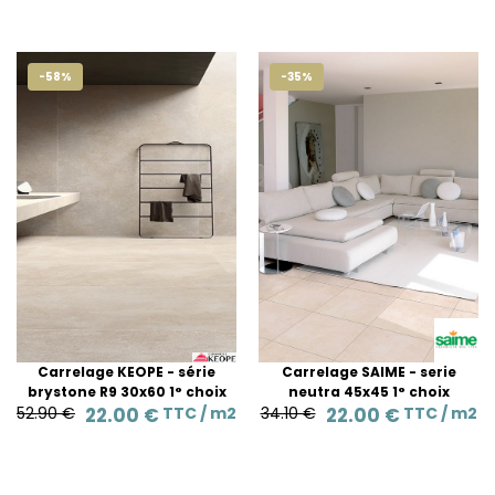
-58%
-35%
Carrelage KEOPE - série
Carrelage SAIME - serie
brystone R9 30x60 1° choix
neutra 45x45 1° choix
52.90 €
22.00 €
TTC /
m2
34.10 €
22.00 €
TTC /
m2