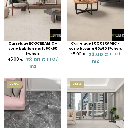
Carrelage ECOCERAMIC -
Carrelage ECOCERAMIC -
série babilon matt 60x60
série besana 60x60 1°choix
1°choix
45.00 €
23.00 €
TTC /
45.00 €
23.00 €
TTC /
m2
m2
-49%
-34%