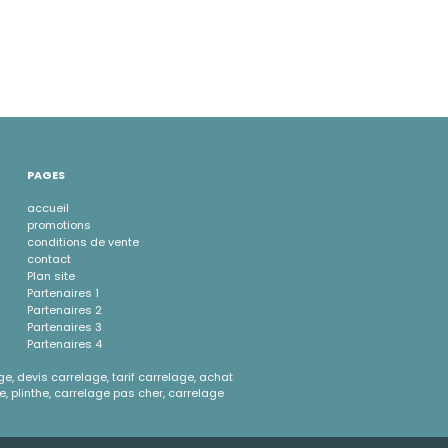
PAGES
accueil
promotions
conditions de vente
contact
Plan site
Partenaires 1
Partenaires 2
Partenaires 3
Partenaires 4
ge, devis carrelage, tarif carrelage, achat
e, plinthe, carrelage pas cher, carrelage