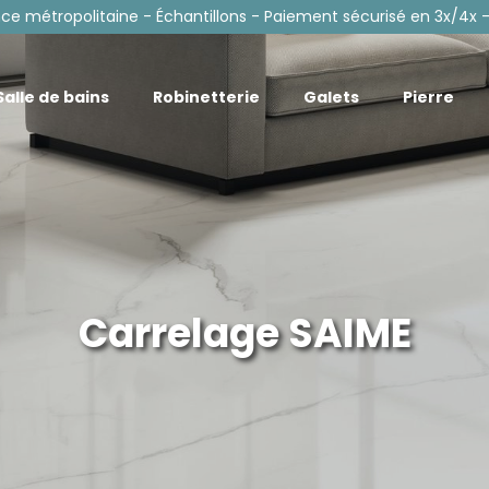
nce métropolitaine - Échantillons - Paiement sécurisé en 3x/4x -
Salle de bains
Robinetterie
Galets
Pierre
Carrelage SAIME