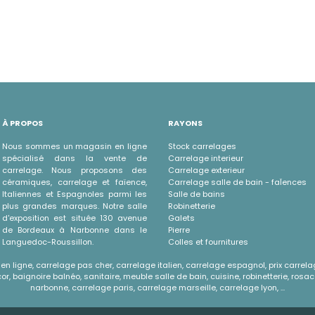
À PROPOS
RAYONS
Nous sommes un magasin en ligne
Stock carrelages
spécialisé dans la vente de
Carrelage interieur
carrelage. Nous proposons des
Carrelage exterieur
céramiques, carrelage et faïence,
Carrelage salle de bain - faÏences
Italiennes et Espagnoles parmi les
Salle de bains
plus grandes marques. Notre salle
Robinetterie
d'exposition est située 130 avenue
Galets
de Bordeaux à Narbonne dans le
Pierre
Languedoc-Roussillon.
Colles et fournitures
n ligne, carrelage pas cher, carrelage italien, carrelage espagnol, prix carrela
r, baignoire balnéo, sanitaire, meuble salle de bain, cuisine, robinetterie, rosac
narbonne, carrelage paris, carrelage marseille, carrelage lyon, ...