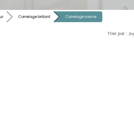
ur
Carrelage brillant
Carrelage saime
Trier par :