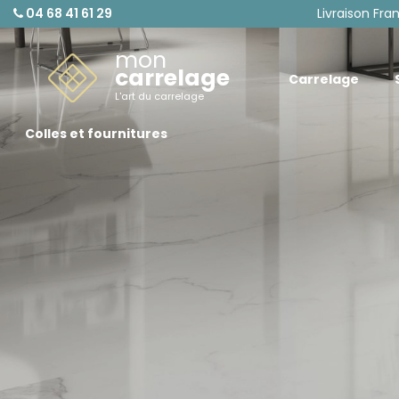
04 68 41 61 29
Livraison Fra
mon
carrelage
Carrelage
L'art du carrelage
Colles et fournitures