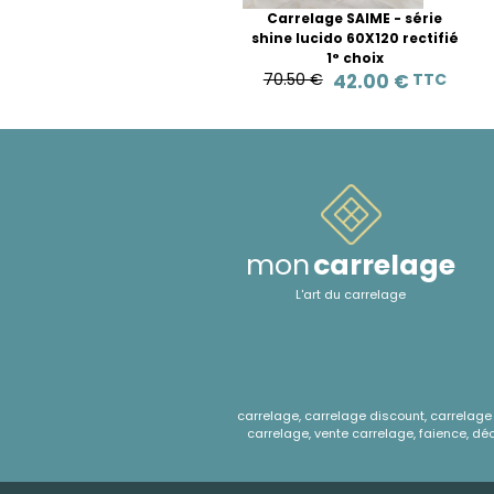
Carrelage SAIME - série
shine lucido 60X120 rectifié
1° choix
70.50 €
42.00 €
TTC
mon
carrelage
L'art du carrelage
carrelage, carrelage discount, carrelage e
carrelage, vente carrelage, faience, déco