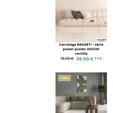
Carrelage NAVARTI - série
pulsar pulido 120x120
rectifié
75.00 €
39.00 €
TTC
-48%