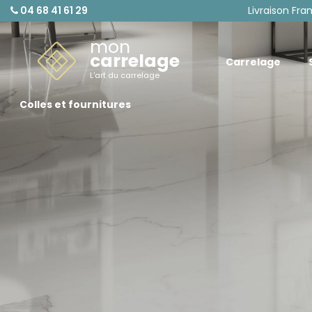
04 68 41 61 29
Livraison Fra
mon
carrelage
Carrelage
L'art du carrelage
Colles et fournitures