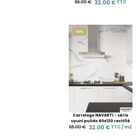
65.00 €
32.00 €
TTC
-51%
Carrelage NAVARTI - série
uyuni pulido 60x120 rectifié
65.00 €
32.00 €
TTC /
m2