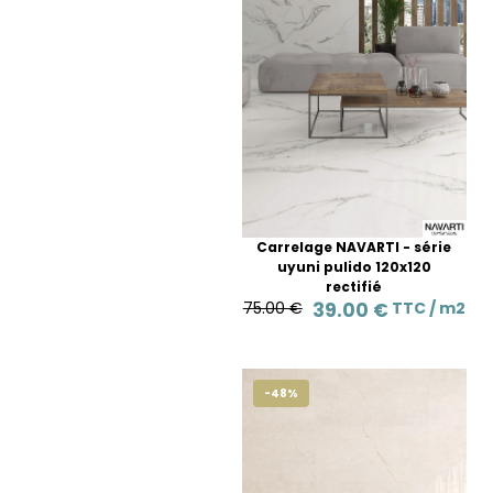
Carrelage NAVARTI - série
uyuni pulido 120x120
rectifié
75.00 €
39.00 €
TTC /
m2
-48%