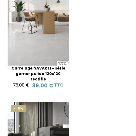
Carrelage NAVARTI - série
garner pulido 120x120
rectifié
75.00 €
39.00 €
TTC
-48%