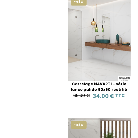
-48%
Carrelage NAVARTI - série
lance pulido 90x90 rectifié
65.00 €
34.00 €
TTC
-48%