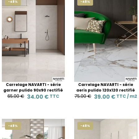
-48%
-48%
Carrelage NAVARTI - série
Carrelage NAVARTI - série
garner pulido 90x90 rectifié
aeris pulido 120x120 rectifié
65.00 €
34.00 €
TTC
75.00 €
39.00 €
TTC /
m2
-48%
-48%