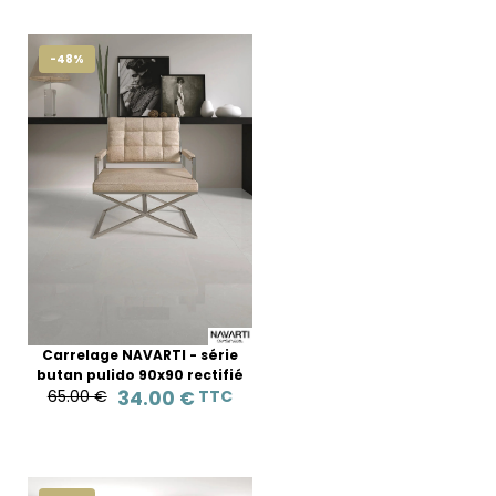
-48%
Carrelage NAVARTI - série
butan pulido 90x90 rectifié
65.00 €
34.00 €
TTC