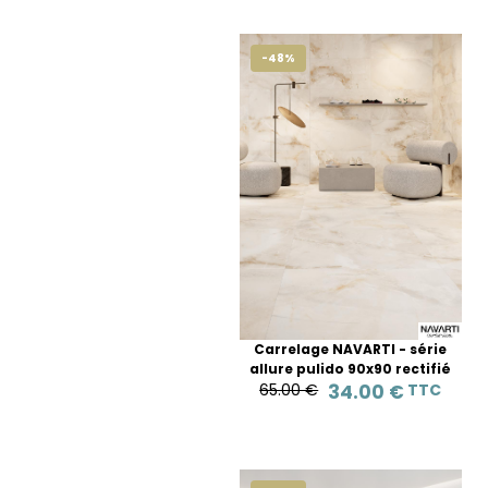
-48%
Carrelage NAVARTI - série
allure pulido 90x90 rectifié
65.00 €
34.00 €
TTC