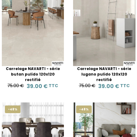
Carrelage NAVARTI - série
Carrelage NAVARTI - série
butan pulido 120x120
lugano pulido 120x120
rectifié
rectifié
75.00 €
39.00 €
TTC
75.00 €
39.00 €
TTC
-48%
-48%