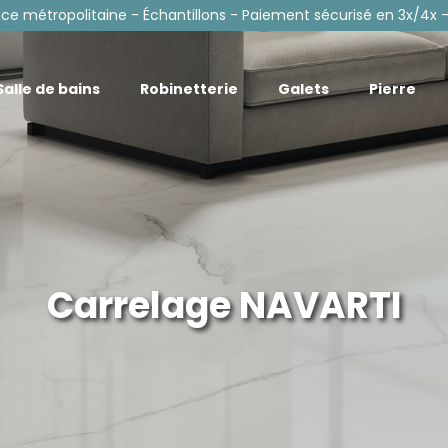
nce métropolitaine - Échantillons - Paiement sécurisé en 3x/4x -
Salle de bains
Robinetterie
Galets
Pierre
Carrelage NAVARTI