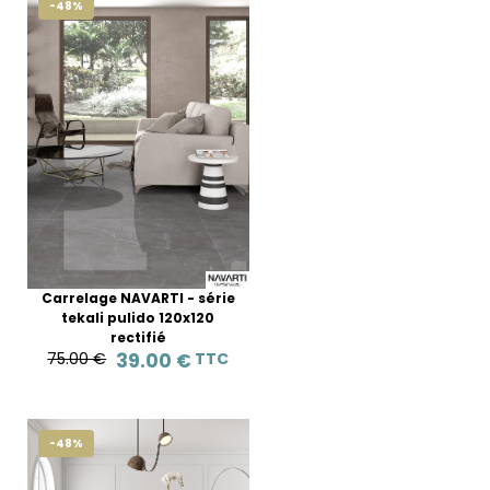
-48%
Carrelage NAVARTI - série
tekali pulido 120x120
rectifié
75.00 €
39.00 €
TTC
-48%