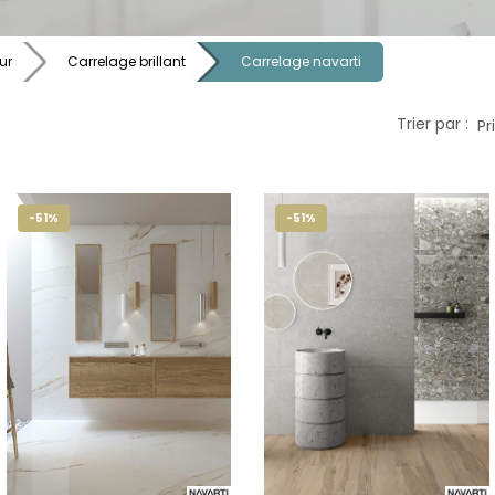
ur
Carrelage brillant
Carrelage navarti
Trier par :
-51%
-51%