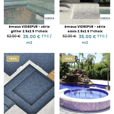
émaux VIDREPUR - série
émaux VIDREPUR - série
glitter 2.5x2.5 1°choix
oasis 2.5x2.5 1°choix
62.00 €
35.00 €
TTC /
62.00 €
35.00 €
TTC /
m2
m2
-54%
-54%