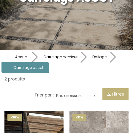
Accueil
Carrelage exterieur
Dallage
Carrelage ascot
2 produits
Filtres
Trier par :
-36%
-31%