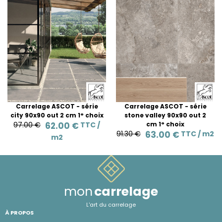
Carrelage ASCOT - série
Carrelage ASCOT - série
city 90x90 out 2 cm 1° choix
stone valley 90x90 out 2
97.00 €
62.00 €
TTC /
cm 1° choix
91.30 €
63.00 €
TTC /
m2
m2
mon
carrelage
L'art du carrelage
À PROPOS