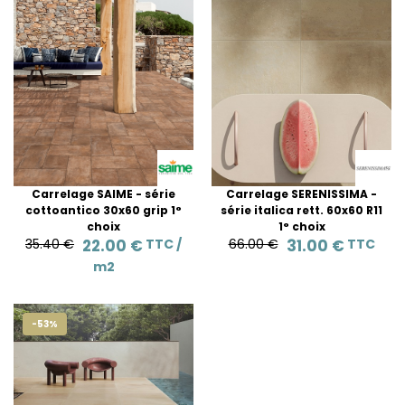
Carrelage SAIME - série
Carrelage SERENISSIMA -
cottoantico 30x60 grip 1°
série italica rett. 60x60 R11
choix
1° choix
35.40 €
22.00 €
TTC /
66.00 €
31.00 €
TTC
m2
-53%