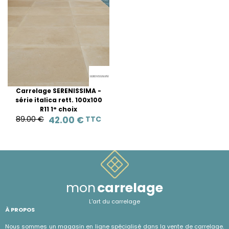
Carrelage SERENISSIMA -
série italica rett. 100x100
R11 1° choix
89.00 €
42.00 €
TTC
mon
carrelage
L'art du carrelage
À PROPOS
Nous sommes un magasin en ligne spécialisé dans la vente de carrelage.