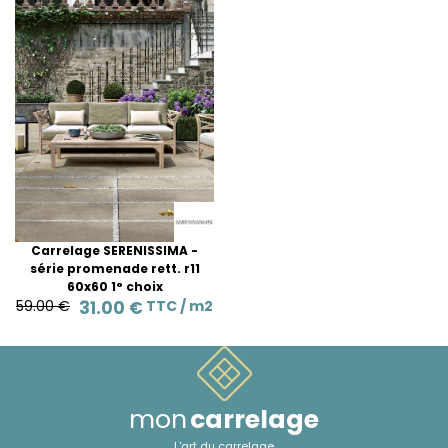
Carrelage SERENISSIMA -
série promenade rett. r11
60x60 1° choix
59.00 €
31.00 €
TTC /
m2
mon
carrelage
L'art du carrelage