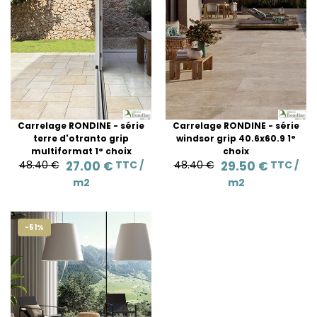
Carrelage RONDINE - série
Carrelage RONDINE - série
terre d'otranto grip
windsor grip 40.6x60.9 1°
multiformat 1° choix
choix
48.40 €
27.00 €
TTC /
48.40 €
29.50 €
TTC /
m2
m2
-51%