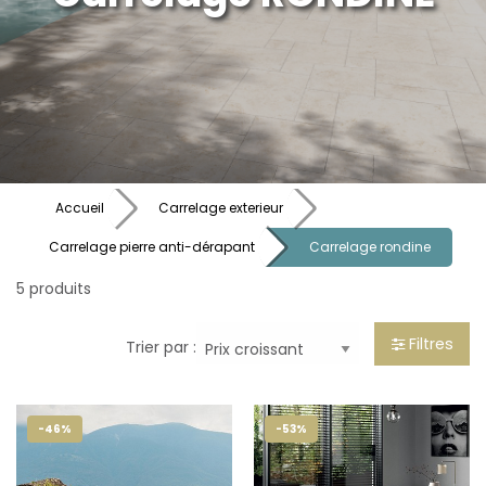
Accueil
Carrelage exterieur
Carrelage pierre anti-dérapant
Carrelage rondine
5 produits
Filtres
Trier par :
-46%
-53%