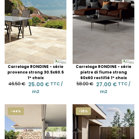
Carrelage RONDINE - série
Carrelage RONDINE - série
provence strong 30.5x60.5
pietre di fiume strong
1° choix
60x60 rectifié 1° choix
46.50 €
25.00 €
TTC /
58.00 €
27.00 €
TTC /
m2
m2
-44%
-39%