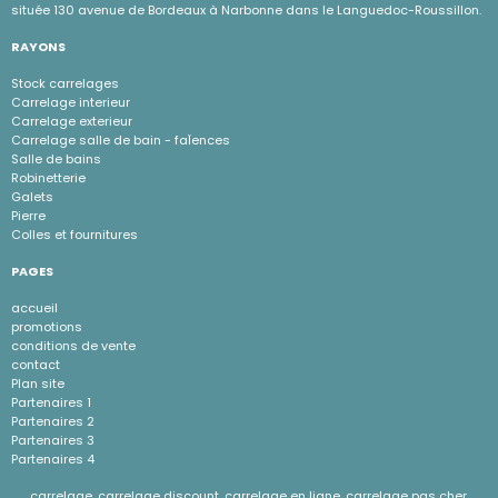
située 130 avenue de Bordeaux à Narbonne dans le Languedoc-Roussillon.
RAYONS
Stock carrelages
Carrelage interieur
Carrelage exterieur
Carrelage salle de bain - faÏences
Salle de bains
Robinetterie
Galets
Pierre
Colles et fournitures
PAGES
accueil
promotions
conditions de vente
contact
Plan site
Partenaires 1
Partenaires 2
Partenaires 3
Partenaires 4
carrelage, carrelage discount, carrelage en ligne, carrelage pas cher,