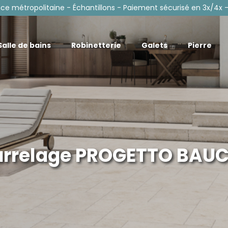
nce métropolitaine - Échantillons - Paiement sécurisé en 3x/4x -
Salle de bains
Robinetterie
Galets
Pierre
rrelage PROGETTO BAU