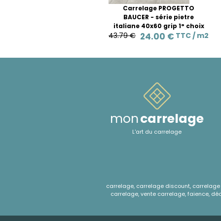
Carrelage PROGETTO
BAUCER - série pietre
italiane 40x60 grip 1° choix
43.79 €
24.00 €
TTC /
m2
mon
carrelage
L'art du carrelage
carrelage, carrelage discount, carrelage e
carrelage, vente carrelage, faience, déco