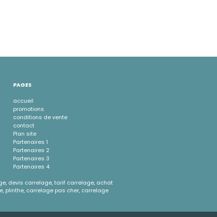
PAGES
accueil
promotions
conditions de vente
contact
Plan site
Partenaires 1
Partenaires 2
Partenaires 3
Partenaires 4
ge, devis carrelage, tarif carrelage, achat
e, plinthe, carrelage pas cher, carrelage