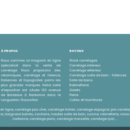
À PROPOS
RAYONS
Nous sommes un magasin en ligne
Stock carrelages
spécialisé dans la vente de
Carrelage interieur
carrelage. Nous proposons des
Carrelage exterieur
céramiques, carrelage et faïence,
Carrelage salle de bain - faÏences
Italiennes et Espagnoles parmi les
Salle de bains
plus grandes marques. Notre salle
Robinetterie
d'exposition est située 130 avenue
Galets
de Bordeaux à Narbonne dans le
Pierre
Languedoc-Roussillon.
Colles et fournitures
n ligne, carrelage pas cher, carrelage italien, carrelage espagnol, prix carrela
r, baignoire balnéo, sanitaire, meuble salle de bain, cuisine, robinetterie, rosac
narbonne, carrelage paris, carrelage marseille, carrelage lyon, ...