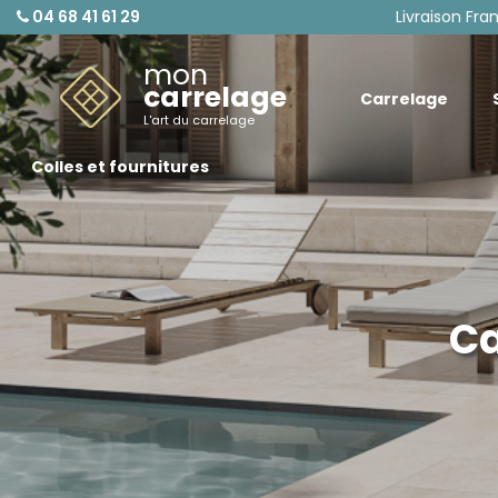
04 68 41 61 29
Livraison Fra
mon
carrelage
Carrelage
L'art du carrelage
Colles et fournitures
Ca