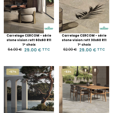
Carrelage CERCOM - série
Carrelage CERCOM - série
stone vision rett 60x60 R11
stone vision rett 30x60 R11
1° choix
1° choix
64.00 €
29.00 €
TTC
62.00 €
29.00 €
TTC
-57%
-53%