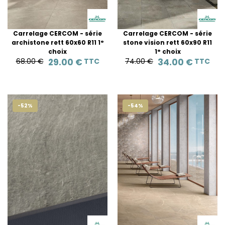
Carrelage CERCOM - série
Carrelage CERCOM - série
archistone rett 60x60 R11 1°
stone vision rett 60x90 R11
choix
1° choix
68.00 €
29.00 €
TTC
74.00 €
34.00 €
TTC
-52%
-54%