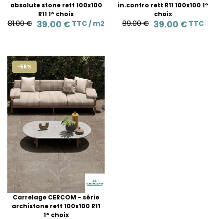
absolute stone rett 100x100
in.contro rett R11 100x100 1°
R11 1° choix
choix
81.00 €
39.00 €
TTC /
m2
89.00 €
39.00 €
TTC
-56%
Carrelage CERCOM - série
archistone rett 100x100 R11
1° choix