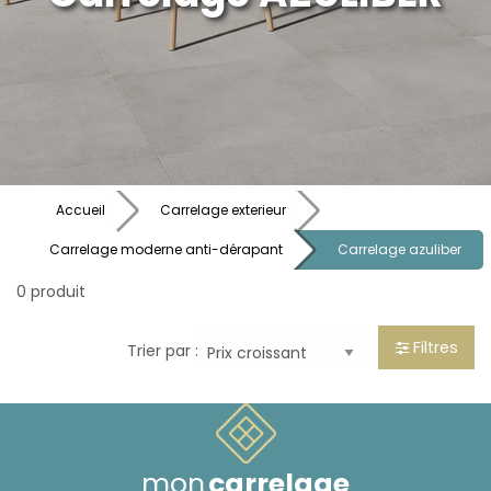
Accueil
Carrelage exterieur
Carrelage moderne anti-dérapant
Carrelage azuliber
0 produit
Filtres
Trier par :
mon
carrelage