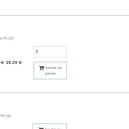
ix TTC (€)
 €
25.20 €
Ajouter au
panier
 TTC (€)