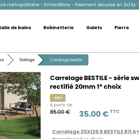
nce métropolitaine - Échantillons - Paiement sécurisé en 3x/4x -
Salle de bains
Robinetterie
Galets
Pierre
eur
Dallage
Carrelage bestile
Carrelage BESTILE - série s
rectifié 20mm 1° choix
-59%
A partir de
85.00 €
TTC
35.00 €
Carrelage 30X120.5 BESTILE R11 A