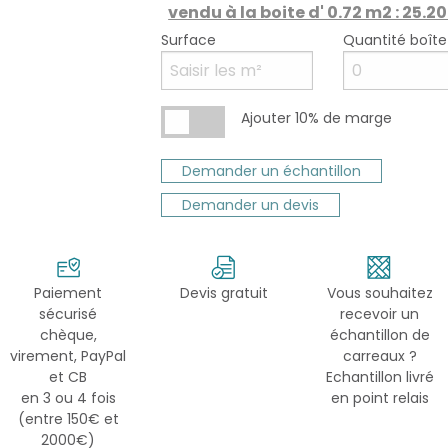
vendu à la boite d' 0.72 m2 : 25.20
Surface
Quantité boîte
Ajouter 10% de marge
Demander un échantillon
Demander un devis
Paiement
Devis gratuit
Vous souhaitez
sécurisé
recevoir un
chèque,
échantillon de
virement, PayPal
carreaux ?
et CB
Echantillon livré
en 3 ou 4 fois
en point relais
(entre 150€ et
2000€)