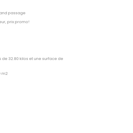
grand passage
eur, prix promo!
 de 32.80 kilos et une surface de
60 m2