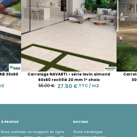
LAB 30x60
Carrelage NAVARTI - série levin almond
Carrel
60x60 rectifié 20 mm 1° choix
30
m2
55.00 €
27.50 €
TTC /
m2
À PROPOS
RAYONS
Nous sommes un magasin en ligne
Stock carrelages