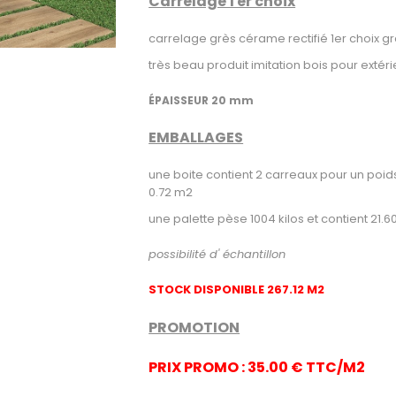
Carrelage 1 er choix
carrelage grès cérame rectifié 1er choix 
très beau produit imitation bois pour extéri
n°1
courante
ÉPAISSEUR 20 mm
EMBALLAGES
une boite contient 2 carreaux pour un poids
0.72 m2
une palette pèse 1004 kilos et contient 21.
possibilité d' échantillon
STOCK DISPONIBLE 267.12 M2
PROMOTION
PRIX PROMO : 35.00 € TTC/M2