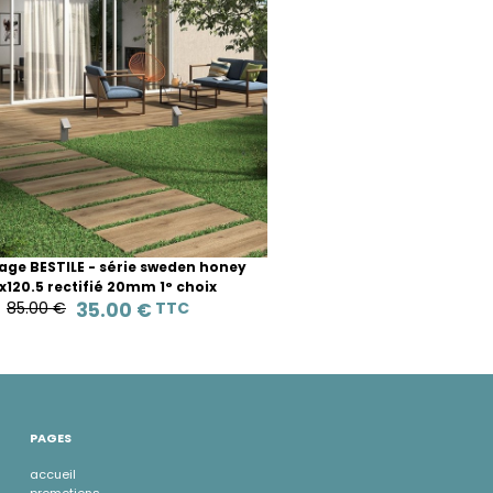
age BESTILE - série sweden honey
x120.5 rectifié 20mm 1° choix
85.00 €
35.00 €
TTC
PAGES
accueil